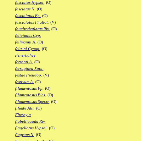
fasciatus Hypsol.
(O)
fasciatus N.
(O)
fasciolatus Ep.
(O)
fasciolatus Phallot.
(V)
faucireticulatus Riv.
(O)
felicianus Cyp.
fellmanni A.
(O)
feltrini Cynop.
(O)
Fenerbahce
ferranti A.
(O)
ferruginea Xota.
festae Pseudop.
(V)
festivum A.
(O)
filamentosus Fp.
(O)
filamentosus Ples.
(O)
filamentosus Spectr.
(O)
filimbi Alit.
(O)
Fitzroyia
flabellicauda Riv.
flagellatus Hypsol.
(O)
flagrans N.
(O)