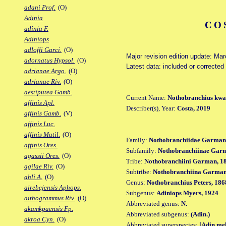
adani Prof.
(O)
Adinia
CO
adinia F.
Adiniops
adloffi Garci.
(O)
Major revision edition update: Ma
adornatus Hypsol.
(O)
Latest data: included or correcte
adrianae Argo.
(O)
adrianae Riv.
(O)
aestiputea Gamb.
Current Name:
Nothobranchius kwa
affinis Apl.
Describer(s), Year:
Costa, 2019
affinis Gamb.
(V)
affinis Luc.
affinis Matil.
(O)
Family:
Nothobranchiidae Garman
affinis Ores.
Subfamily:
Nothobranchiinae Gar
agassii Ores.
(O)
Tribe:
Nothobranchiini Garman, 1
agilae Riv.
(O)
Subtribe:
Nothobranchiina Garman
ahli A.
(O)
Genus:
Nothobranchius Peters, 186
airebejensis Aphops.
Subgenus:
Adiniops Myers, 1924
aithogrammus Riv.
(O)
Abbreviated genus:
N.
akamkpaensis Fp.
Abbreviated subgenus:
(Adin.)
akroa Cyn.
(O)
Abbreviated superspecies:
[Adin.me