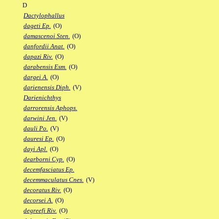
D
Dactylophallus
dageti Ep.
(O)
damascenoi Sten.
(O)
danfordii Anat.
(O)
dapazi Riv.
(O)
darabensis Esm.
(O)
dargei A.
(O)
darienensis Diph.
(V)
Darienichthys
darrorensis Aphops.
darwini Jen.
(V)
dauli Po.
(V)
dauresi Ep.
(O)
dayi Apl.
(O)
dearborni Cyp.
(O)
decemfasciatus Ep.
decemmaculatus Cnes.
(V)
decoratus Riv.
(O)
decorsei A.
(O)
degreefi Riv.
(O)