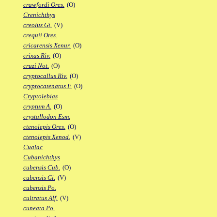
crawfordi Ores.
(O)
Crenichthys
creolus Gi.
(V)
crequii Ores.
cricarensis Xenur.
(O)
crixas Riv.
(O)
cruzi Not.
(O)
cryptocallus Riv.
(O)
cryptocatenatus F.
(O)
Cryptolebias
cryptum A.
(O)
crystallodon Esm.
ctenolepis Ores.
(O)
ctenolepis Xenod.
(V)
Cualac
Cubanichthys
cubensis Cub.
(O)
cubensis Gi.
(V)
cubensis Po.
cultratus Alf.
(V)
cuneata Po.