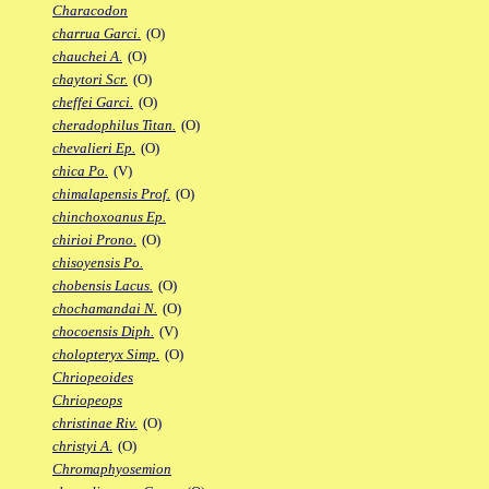
Characodon
charrua Garci.
(O)
chauchei A.
(O)
chaytori Scr.
(O)
cheffei Garci.
(O)
cheradophilus Titan.
(O)
chevalieri Ep.
(O)
chica Po.
(V)
chimalapensis Prof.
(O)
chinchoxoanus Ep.
chirioi Prono.
(O)
chisoyensis Po.
chobensis Lacus.
(O)
chochamandai N.
(O)
chocoensis Diph.
(V)
cholopteryx Simp.
(O)
Chriopeoides
Chriopeops
christinae Riv.
(O)
christyi A.
(O)
Chromaphyosemion