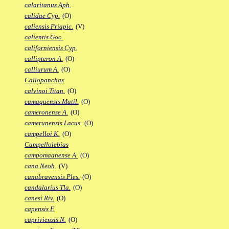
calaritanus Aph.
calidae Cyp.
(O)
caliensis Priapic.
(V)
calientis Goo.
californiensis Cyp.
callipteron A.
(O)
calliurum A.
(O)
Callopanchax
calvinoi Titan.
(O)
camaquensis Matil.
(O)
cameronense A.
(O)
camerunensis Lacus.
(O)
campelloi K.
(O)
Campellolebias
campomaanense A.
(O)
cana Neoh.
(V)
canabravensis Ples.
(O)
candalarius Tla.
(O)
canesi Riv.
(O)
capensis F.
capriviensis N.
(O)