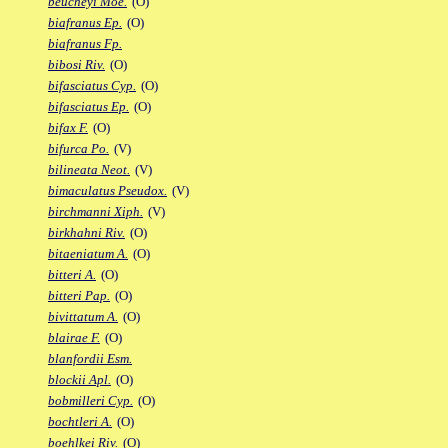
beucheyi Moe.
(O)
biafranus Ep.
(O)
biafranus Fp.
bibosi Riv.
(O)
bifasciatus Cyp.
(O)
bifasciatus Ep.
(O)
bifax F.
(O)
bifurca Po.
(V)
bilineata Neot.
(V)
bimaculatus Pseudox.
(V)
birchmanni Xiph.
(V)
birkhahni Riv.
(O)
bitaeniatum A.
(O)
bitteri A.
(O)
bitteri Pap.
(O)
bivittatum A.
(O)
blairae F.
(O)
blanfordii Esm.
blockii Apl.
(O)
bobmilleri Cyp.
(O)
bochtleri A.
(O)
boehlkei Riv.
(O)