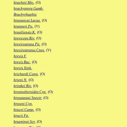
bracheti Mic.
(O)
brachyptera Gamb.
Brachyrhaphis
bragancai Lacus.
(O)
branneri Po.
(V)
brasiliensis K.
(O)
breviceps Riv.
(O)
brevirostrata Pit.
(O)
brevirostratus Cnes.
(V)
brevis F.
brevis Rac.
(O)
brevis Xiph.
brichardi Cong.
(O)
brieni N.
(O)
britzkei Riv.
(O)
brontotheroides Cyp.
(O)
brousseaui Spectr.
(O)
browni Cyp.
brucei Camp.
(O)
brucii Fp.
brueningi Scr.
(O)