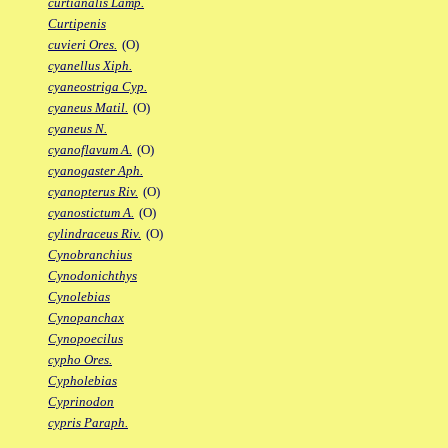
curtianalis Lamp.
Curtipenis
cuvieri Ores.
(O)
cyanellus Xiph.
cyaneostriga Cyp.
cyaneus Matil.
(O)
cyaneus N.
cyanoflavum A.
(O)
cyanogaster Aph.
cyanopterus Riv.
(O)
cyanostictum A.
(O)
cylindraceus Riv.
(O)
Cynobranchius
Cynodonichthys
Cynolebias
Cynopanchax
Cynopoecilus
cypho Ores.
Cypholebias
Cyprinodon
cypris Paraph.