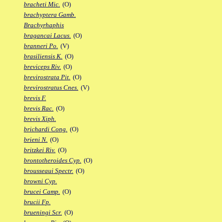
bracheti Mic.
(O)
brachyptera Gamb.
Brachyrhaphis
bragancai Lacus.
(O)
branneri Po.
(V)
brasiliensis K.
(O)
breviceps Riv.
(O)
brevirostrata Pit.
(O)
brevirostratus Cnes.
(V)
brevis F.
brevis Rac.
(O)
brevis Xiph.
brichardi Cong.
(O)
brieni N.
(O)
britzkei Riv.
(O)
brontotheroides Cyp.
(O)
brousseaui Spectr.
(O)
browni Cyp.
brucei Camp.
(O)
brucii Fp.
brueningi Scr.
(O)