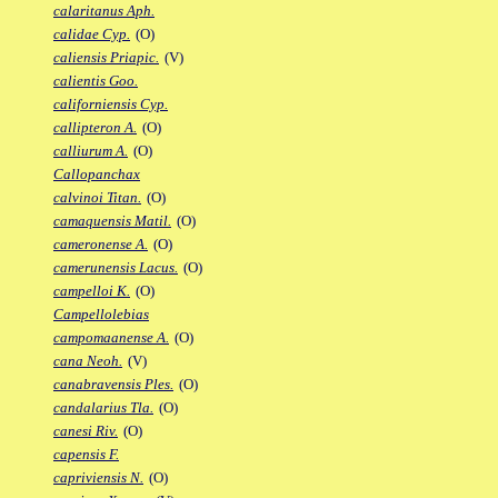
calaritanus Aph.
calidae Cyp.
(O)
caliensis Priapic.
(V)
calientis Goo.
californiensis Cyp.
callipteron A.
(O)
calliurum A.
(O)
Callopanchax
calvinoi Titan.
(O)
camaquensis Matil.
(O)
cameronense A.
(O)
camerunensis Lacus.
(O)
campelloi K.
(O)
Campellolebias
campomaanense A.
(O)
cana Neoh.
(V)
canabravensis Ples.
(O)
candalarius Tla.
(O)
canesi Riv.
(O)
capensis F.
capriviensis N.
(O)