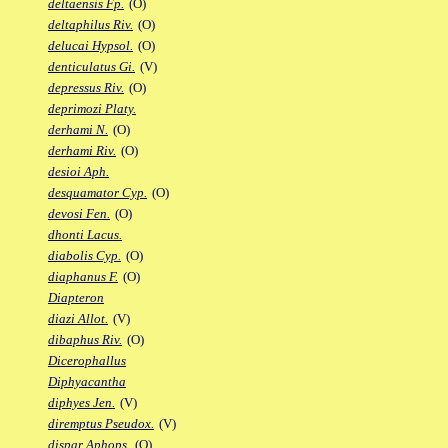
deltaensis Fp.
(O)
deltaphilus Riv.
(O)
delucai Hypsol.
(O)
denticulatus Gi.
(V)
depressus Riv.
(O)
deprimozi Platy.
derhami N.
(O)
derhami Riv.
(O)
desioi Aph.
desquamator Cyp.
(O)
devosi Fen.
(O)
dhonti Lacus.
diabolis Cyp.
(O)
diaphanus F.
(O)
Diapteron
diazi Allot.
(V)
dibaphus Riv.
(O)
Dicerophallus
Diphyacantha
diphyes Jen.
(V)
diremptus Pseudox.
(V)
dispar Aphops.
(O)