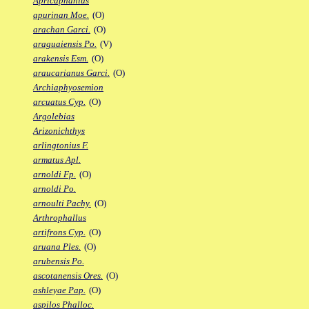
Apricaphanius
apurinan Moe.
(O)
arachan Garci.
(O)
araguaiensis Po.
(V)
arakensis Esm.
(O)
araucarianus Garci.
(O)
Archiaphyosemion
arcuatus Cyp.
(O)
Argolebias
Arizonichthys
arlingtonius F.
armatus Apl.
arnoldi Fp.
(O)
arnoldi Po.
arnoulti Pachy.
(O)
Arthrophallus
artifrons Cyp.
(O)
aruana Ples.
(O)
arubensis Po.
ascotanensis Ores.
(O)
ashleyae Pap.
(O)
aspilos Phalloc.