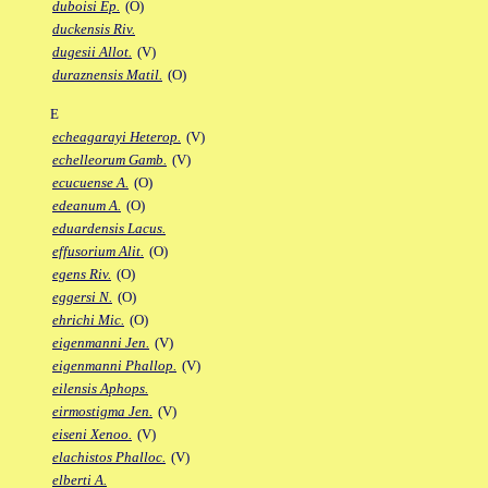
duboisi Ep.
(O)
duckensis Riv.
dugesii Allot.
(V)
duraznensis Matil.
(O)
E
echeagarayi Heterop.
(V)
echelleorum Gamb.
(V)
ecucuense A.
(O)
edeanum A.
(O)
eduardensis Lacus.
effusorium Alit.
(O)
egens Riv.
(O)
eggersi N.
(O)
ehrichi Mic.
(O)
eigenmanni Jen.
(V)
eigenmanni Phallop.
(V)
eilensis Aphops.
eirmostigma Jen.
(V)
eiseni Xenoo.
(V)
elachistos Phalloc.
(V)
elberti A.