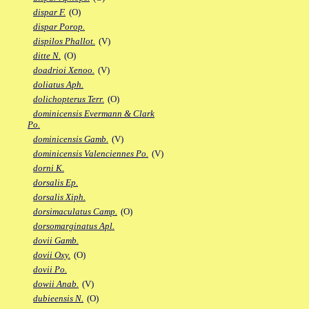
dispar F.
(O)
dispar Porop.
dispilos Phallot.
(V)
ditte N.
(O)
doadrioi Xenoo.
(V)
doliatus Aph.
dolichopterus Terr.
(O)
dominicensis Evermann & Clark
Po.
dominicensis Gamb.
(V)
dominicensis Valenciennes Po.
(V)
dorni K.
dorsalis Ep.
dorsalis Xiph.
dorsimaculatus Camp.
(O)
dorsomarginatus Apl.
dovii Gamb.
dovii Oxy.
(O)
dovii Po.
dowii Anab.
(V)
dubieensis N.
(O)